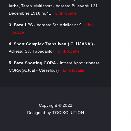
Iarba, Teren Multisport - Adresa: Bulevardul 21
Decembrie 1918 nr.41
Link locatie
3. Baza LPS
- Adresa: Str. Arinilor nr.9
Link
locatie
4. Sport Complex Transilvan ( CLUJANA )
-
Adresa: Str. Tăbăcarilor
Link locatie
5. Baza Sporting CORA
- Intrare Aprovizionare
CORA (Actual - Carrefour)
Link locatie
Copyright © 2022
Designed by
TGC SOLUTION